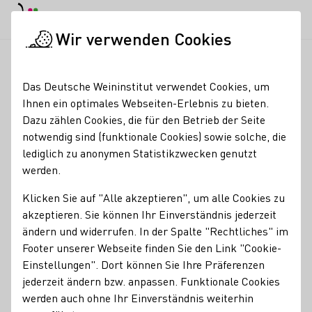
EN
Tagesmodus
Nachtmodus
Haup
Haup
Wir verwenden Cookies
Weinbranche
Händlersuche
Bensberger Weinlädchen
Startseite
Das Deutsche Weininstitut verwendet Cookies, um
Ihnen ein optimales Webseiten-Erlebnis zu bieten.
Bensberger
Dazu zählen Cookies, die für den Betrieb der Seite
notwendig sind (funktionale Cookies) sowie solche, die
Weinlädchen
lediglich zu anonymen Statistikzwecken genutzt
werden.
Bensberger Weinlädchen & Refrather Weinladen, Bergisch
Gladbach Service und fachliche Beratung werden hier ganz
Klicken Sie auf "Alle akzeptieren", um alle Cookies zu
groß geschrieben. Das Bensberger Weinlädchen gehört
akzeptieren. Sie können Ihr Einverständnis jederzeit
schon seit vielen Jahren laut Weinmagazin „WeinGourmet“
ändern und widerrufen. In der Spalte "Rechtliches" im
zu den besten Weinfachgeschäft
Footer unserer Webseite finden Sie den Link "Cookie-
Einstellungen". Dort können Sie Ihre Präferenzen
Händlerart
jederzeit ändern bzw. anpassen. Funktionale Cookies
Handel
werden auch ohne Ihr Einverständnis weiterhin