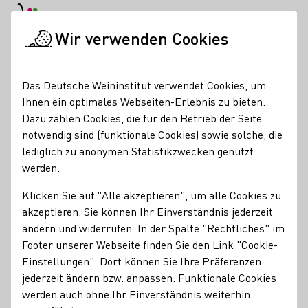
EN
Tagesmodus
Nachtmodus
Haup
Haup
Wir verwenden Cookies
Weinbranche
Händlersuche
Art of Wine
Startseite
Das Deutsche Weininstitut verwendet Cookies, um
Ihnen ein optimales Webseiten-Erlebnis zu bieten.
Art of Wine
Dazu zählen Cookies, die für den Betrieb der Seite
notwendig sind (funktionale Cookies) sowie solche, die
Vom einfachen Tischwein bis zum Grand Cru aus
lediglich zu anonymen Statistikzwecken genutzt
Frankreich oder z.B. Opus One aus Kalifornien finden Sie
werden.
bei Art of Wine Dortmund alles, was das Leben
genussreich macht. Deutsche Weine, z.B. unsere
Klicken Sie auf "Alle akzeptieren", um alle Cookies zu
Eigenmarke FRUCHT PoTT bilden einen Schwerpunkt.
akzeptieren. Sie können Ihr Einverständnis jederzeit
ändern und widerrufen. In der Spalte "Rechtliches" im
Händlerart
Footer unserer Webseite finden Sie den Link "Cookie-
Einstellungen". Dort können Sie Ihre Präferenzen
Handel
Das könnte Sie auch interessieren
jederzeit ändern bzw. anpassen. Funktionale Cookies
werden auch ohne Ihr Einverständnis weiterhin