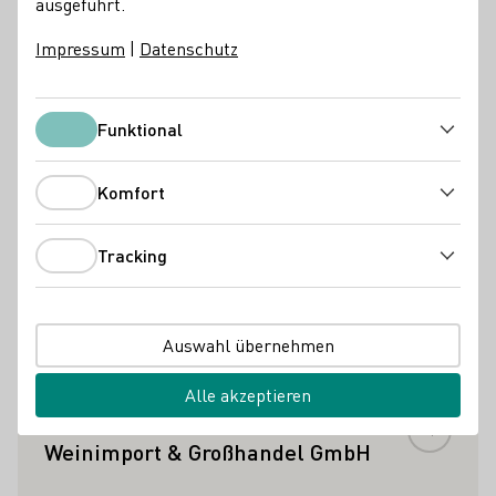
ausgeführt.
Kontakt
Impressum
|
Datenschutz
Art of Wine
44229 Dortmund-Kirchhörde
Hagener Straße 257
Funktional
Deutschland
Funktional
Instagram
Facebook
Telefonnummer
E-Mail-Adresse
Komfort
Komfort
Zur Website
Tracking
Tracking
Andere Händler
Mehr erfahren
Auswahl übernehmen
Alle akzeptieren
HÄNDLER/GASTRONOM
"Kleiner Weinstock" Reinders
Weinimport & Großhandel GmbH