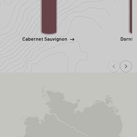
Cabernet Sauvignon
Dornfe