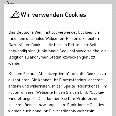
EN
Tagesmodus
Nachtmodus
Haup
Haup
Wir verwenden Cookies
Weinbranche
Weinerzeugersuche
Weingut Karl Wegner
Startseite
Das Deutsche Weininstitut verwendet Cookies, um
Ihnen ein optimales Webseiten-Erlebnis zu bieten.
Weingut Karl Wegner
Dazu zählen Cookies, die für den Betrieb der Seite
notwendig sind (funktionale Cookies) sowie solche, die
Erzeugnisse
lediglich zu anonymen Statistikzwecken genutzt
werden.
Orange
Sekt
Vegan
Wein
Roséwein
Klicken Sie auf "Alle akzeptieren", um alle Cookies zu
Mitgliedschaften
akzeptieren. Sie können Ihr Einverständnis jederzeit
FAIR'N GREEN e.V
Wine in Moderation (WiM)
Forum Pfalz e.V.
ändern und widerrufen. In der Spalte "Rechtliches" im
Footer unserer Webseite finden Sie den Link "Cookie-
Services
Einstellungen". Dort können Sie Ihre Präferenzen
jederzeit ändern bzw. anpassen. Funktionale Cookies
Vinothek
Online Versand ab Hof
werden auch ohne Ihr Einverständnis weiterhin