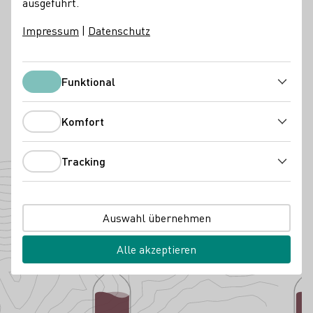
ausgeführt.
Kontakt
Impressum
|
Datenschutz
Weingut Fuchs
67592 Flörsheim-Dalsheim
Burggasse 1
Pfalz
Funktional
Deutschland
Funktional
Instagram
Facebook
Telefonnummer
E-Mail-Adresse
Komfort
Komfort
Zur Website
Tracking
Tracking
Angebaute Rebsorten
Auswahl übernehmen
Alle akzeptieren