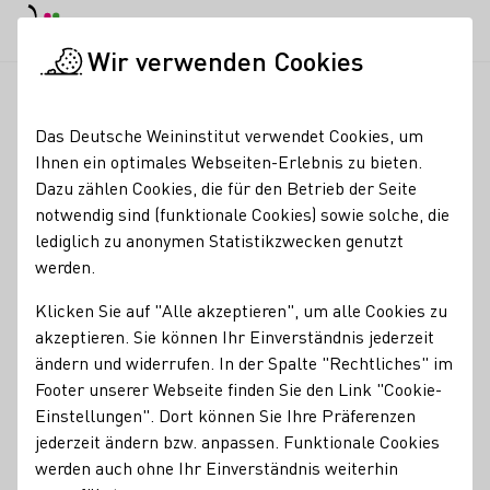
EN
Tagesmodus
Nachtmodus
Haup
Haup
Wir verwenden Cookies
Weinbranche
Weinerzeugersuche
Weingut Fuchs
Startseite
Das Deutsche Weininstitut verwendet Cookies, um
Ihnen ein optimales Webseiten-Erlebnis zu bieten.
Weingut Fuchs
Dazu zählen Cookies, die für den Betrieb der Seite
notwendig sind (funktionale Cookies) sowie solche, die
Seit 1626 im Familienbesitz Anbaufläche ca. 30 ha in
lediglich zu anonymen Statistikzwecken genutzt
Rheinhessen + Pfalz Weitere Rebsorten: – Siegerrebe –
werden.
Rosenmuskateller
Klicken Sie auf "Alle akzeptieren", um alle Cookies zu
Erzeugnisse
akzeptieren. Sie können Ihr Einverständnis jederzeit
ändern und widerrufen. In der Spalte "Rechtliches" im
Sekt
Wein
Alkoholfreier Wein/Sekt/Secco
Traubensaft
Footer unserer Webseite finden Sie den Link "Cookie-
Verjus
Weinessig
Brände / Destillate
Roséwein
Einstellungen". Dort können Sie Ihre Präferenzen
jederzeit ändern bzw. anpassen. Funktionale Cookies
Mitgliedschaften
werden auch ohne Ihr Einverständnis weiterhin
Rheinhessenwein e.V.