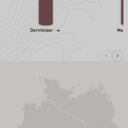
Dornfelder
Merl