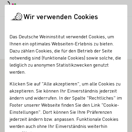
EN
Tagesmodus
Nachtmodus
Haup
Haup
Wir verwenden Cookies
Weinbranche
Weinerzeugersuche
Teamwerk Esslingen
Startseite
Das Deutsche Weininstitut verwendet Cookies, um
Ihnen ein optimales Webseiten-Erlebnis zu bieten.
Teamwerk Esslingen
Dazu zählen Cookies, die für den Betrieb der Seite
notwendig sind (funktionale Cookies) sowie solche, die
lediglich zu anonymen Statistikzwecken genutzt
werden.
Vinothek
Klicken Sie auf "Alle akzeptieren", um alle Cookies zu
Die Weingärtner der Winzergenossenschaft Esslingen
akzeptieren. Sie können Ihr Einverständnis jederzeit
haben aus einem früher eher spröden Funktionsbau ein
ändern und widerrufen. In der Spalte "Rechtliches" im
Gebäude mit großzügigen Durchbrüchen und grandiosem
Footer unserer Webseite finden Sie den Link "Cookie-
Ausblick auf das Neckartal geschaffen. Er präsentiert sich
Einstellungen". Dort können Sie Ihre Präferenzen
modern und selbstbewusst, offen und attraktiv. Weite
jederzeit ändern bzw. anpassen. Funktionale Cookies
Perspektiven, mit elegant geschwungenen Linien nehmen
werden auch ohne Ihr Einverständnis weiterhin
den Schwung der Topografie ringsum auf. Neue, raffiniert