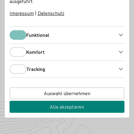
ausgeführt.
Weinstube
Online Versand ab Hof
Virtuelle Weinprobe
Impressum
|
Datenschutz
Unterkunftsarten
Ferienwohnung
Gästezimmer
Funktional
Funktional
Kontakt
Komfort
Komfort
Weingut Böhm
55286 Wörrstadt
Schlagstraße 2-4
Rheinhessen
Tracking
Deutschland
Tracking
Facebook
Telefonnummer
E-Mail-Adresse
Auswahl übernehmen
Zur Website
Alle akzeptieren
Angebaute Rebsorten