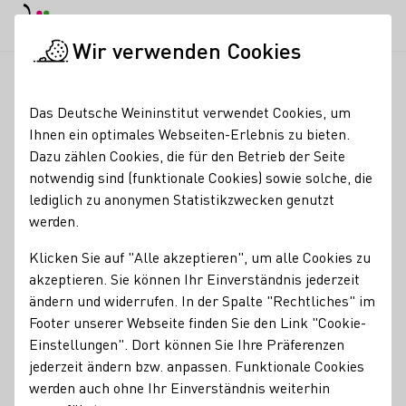
EN
Tagesmodus
Nachtmodus
Haup
Haup
Wir verwenden Cookies
Weinbranche
Weinerzeugersuche
Weingut Böhm
Startseite
Das Deutsche Weininstitut verwendet Cookies, um
Ihnen ein optimales Webseiten-Erlebnis zu bieten.
Weingut Böhm
Dazu zählen Cookies, die für den Betrieb der Seite
notwendig sind (funktionale Cookies) sowie solche, die
Erzeugnisse
lediglich zu anonymen Statistikzwecken genutzt
werden.
Glühwein
Perlwein / Secco
Sekt
Wein
Traubensaft
Weinessig
Brände / Destillate
Federweißer
Roséwein
Klicken Sie auf "Alle akzeptieren", um alle Cookies zu
akzeptieren. Sie können Ihr Einverständnis jederzeit
Mitgliedschaften
ändern und widerrufen. In der Spalte "Rechtliches" im
Footer unserer Webseite finden Sie den Link "Cookie-
Rheinhessenwein e.V.
Einstellungen". Dort können Sie Ihre Präferenzen
jederzeit ändern bzw. anpassen. Funktionale Cookies
Services
werden auch ohne Ihr Einverständnis weiterhin
Gutsschänke
Restaurant
Straußwirtschaft
Vinothek