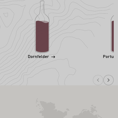
Dornfelder
Portug